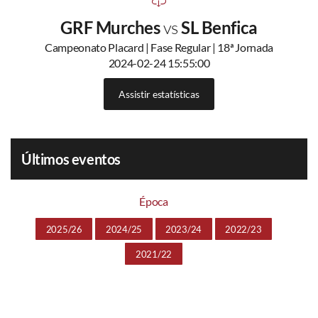
GRF Murches
vs
SL Benfica
Campeonato Placard | Fase Regular | 18ª Jornada
2024-02-24 15:55:00
Assistir estatísticas
Últimos eventos
Época
2025/26
2024/25
2023/24
2022/23
2021/22