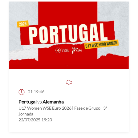
01:19:46
Portugal
vs
Alemanha
U17 Women WSE Euro 2026 | Fase de Grupo | 3ª
Jornada
22/07/2025 19:20