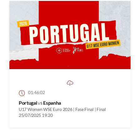
01:46:02
Portugal
vs
Espanha
U17 Women WSE Euro 2026 | Fase Final | Final
25/07/2025 19:20