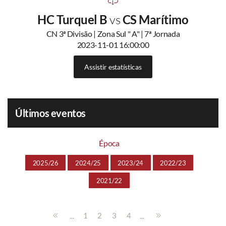
HC Turquel B
vs
CS Marítimo
CN 3ª Divisão | Zona Sul " A" | 7ª Jornada
2023-11-01 16:00:00
Assistir estatísticas
Últimos eventos
Época
2025/26
2024/25
2023/24
2022/23
2021/22
...
...
1
2
3
4