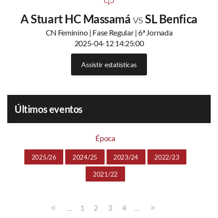
A Stuart HC Massamá
vs
SL Benfica
CN Feminino | Fase Regular | 6ª Jornada
2025-04-12 14:25:00
Assistir estatísticas
Últimos eventos
Época
2025/26
2024/25
2023/24
2022/23
2021/22
...
...
1
2
3
4