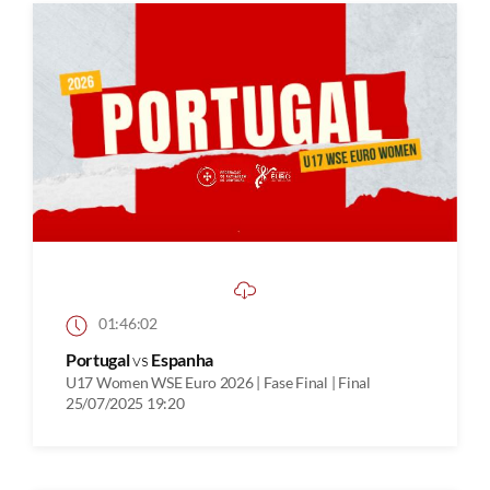
01:46:02
Portugal
vs
Espanha
U17 Women WSE Euro 2026 | Fase Final | Final
25/07/2025 19:20