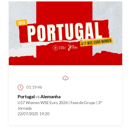
01:19:46
Portugal
vs
Alemanha
U17 Women WSE Euro 2026 | Fase de Grupo | 3ª
Jornada
22/07/2025 19:20