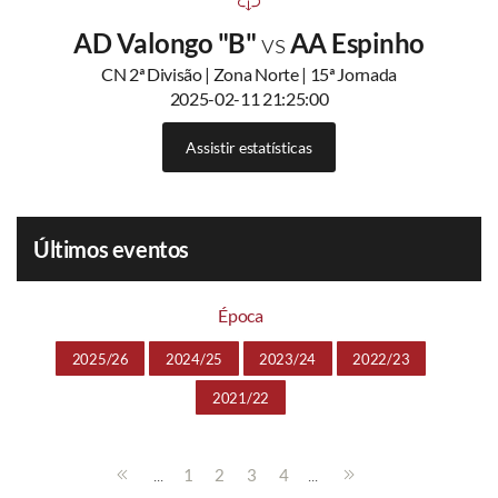
AD Valongo "B"
vs
AA Espinho
CN 2ª Divisão | Zona Norte | 15ª Jornada
2025-02-11 21:25:00
Assistir estatísticas
Últimos eventos
Época
2025/26
2024/25
2023/24
2022/23
2021/22
...
...
1
2
3
4