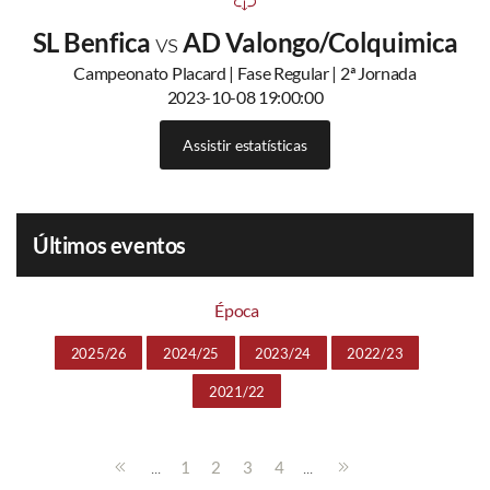
SL Benfica
vs
AD Valongo/Colquimica
Campeonato Placard | Fase Regular | 2ª Jornada
2023-10-08 19:00:00
Assistir estatísticas
Últimos eventos
Época
2025/26
2024/25
2023/24
2022/23
2021/22
...
...
1
2
3
4