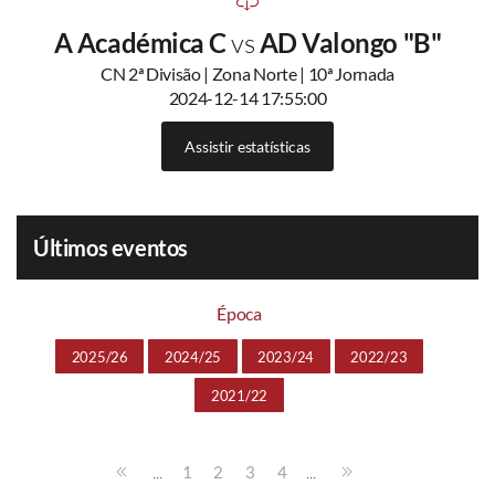
A Académica C
vs
AD Valongo "B"
CN 2ª Divisão | Zona Norte | 10ª Jornada
2024-12-14 17:55:00
Assistir estatísticas
Últimos eventos
Época
2025/26
2024/25
2023/24
2022/23
2021/22
...
...
1
2
3
4