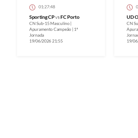
01:27:48
0
Sporting CP
vs
FC Porto
UD O
CN Sub-15 Masculino |
CN Su
Apuramento Campeão | 1ª
Apura
Jornada
Jorna
19/06/2026 21:55
19/06