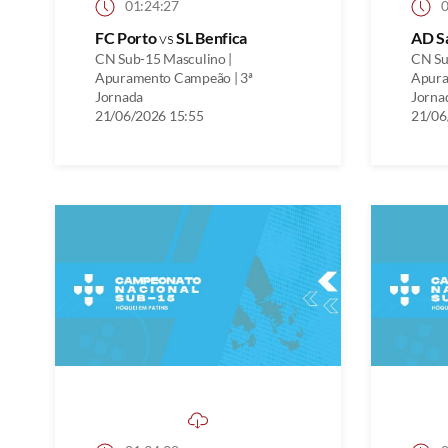
01:24:27
0
FC Porto
vs
SL Benfica
AD S
CN Sub-15 Masculino |
CN Su
Apuramento Campeão | 3ª
Apura
Jornada
Jorna
21/06/2026 15:55
21/06