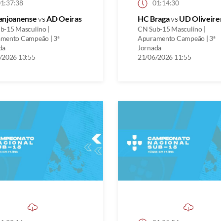
1:37:38
01:14:30
anjoanense
vs
AD Oeiras
HC Braga
vs
UD Oliveire
b-15 Masculino |
CN Sub-15 Masculino |
mento Campeão | 3ª
Apuramento Campeão | 3ª
da
Jornada
/2026 13:55
21/06/2026 11:55