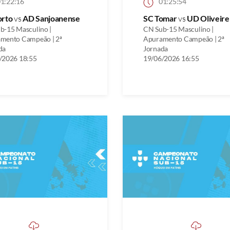
1:22:16
01:25:54
orto
vs
AD Sanjoanense
SC Tomar
vs
UD Oliveire
b-15 Masculino |
CN Sub-15 Masculino |
mento Campeão | 2ª
Apuramento Campeão | 2ª
da
Jornada
/2026 18:55
19/06/2026 16:55