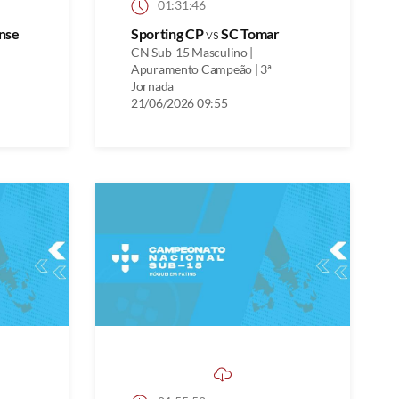
01:31:46
nse
Sporting CP
vs
SC Tomar
CN Sub-15 Masculino |
Apuramento Campeão | 3ª
Jornada
21/06/2026 09:55