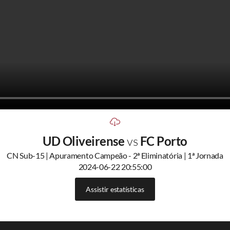
UD Oliveirense
vs
FC Porto
CN Sub-15 | Apuramento Campeão - 2ª Eliminatória | 1ª Jornada
2024-06-22 20:55:00
Assistir estatísticas