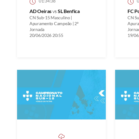
01:34:38
0
AD Oeiras
vs
SL Benfica
FC P
CN Sub-15 Masculino |
CN Su
Apuramento Campeão | 2ª
Apura
Jornada
Jorna
20/06/2026 20:55
19/06