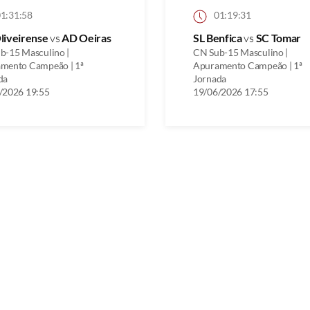
1:31:58
01:19:31
liveirense
vs
AD Oeiras
SL Benfica
vs
SC Tomar
b-15 Masculino |
CN Sub-15 Masculino |
mento Campeão | 1ª
Apuramento Campeão | 1ª
da
Jornada
/2026 19:55
19/06/2026 17:55