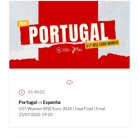
01:46:02
Portugal
vs
Espanha
U17 Women WSE Euro 2026 | Fase Final | Final
25/07/2025 19:20