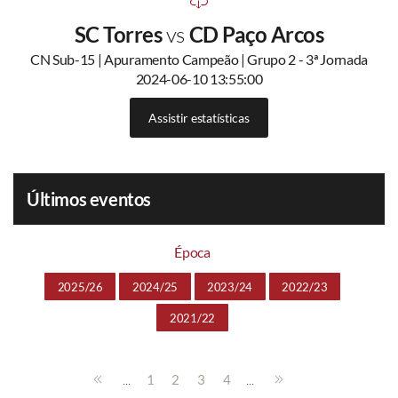
SC Torres
vs
CD Paço Arcos
CN Sub-15 | Apuramento Campeão | Grupo 2 - 3ª Jornada
2024-06-10 13:55:00
Assistir estatísticas
Últimos eventos
Época
2025/26
2024/25
2023/24
2022/23
2021/22
...
...
1
2
3
4