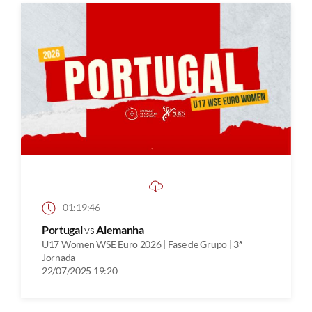
01:19:46
Portugal
vs
Alemanha
U17 Women WSE Euro 2026 | Fase de Grupo | 3ª
Jornada
22/07/2025 19:20