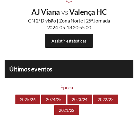
AJ Viana
vs
Valença HC
CN 2ª Divisão | Zona Norte | 25ª Jornada
2024-05-18 20:55:00
Assistir estatísticas
Últimos eventos
Época
2025/26
2024/25
2023/24
2022/23
2021/22