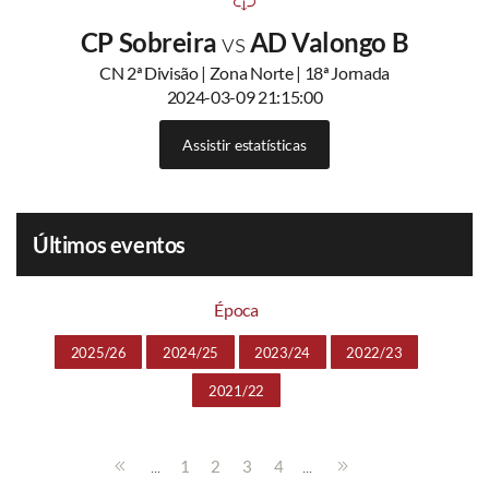
CP Sobreira
vs
AD Valongo B
CN 2ª Divisão | Zona Norte | 18ª Jornada
2024-03-09 21:15:00
Assistir estatísticas
Últimos eventos
Época
2025/26
2024/25
2023/24
2022/23
2021/22
...
...
1
2
3
4