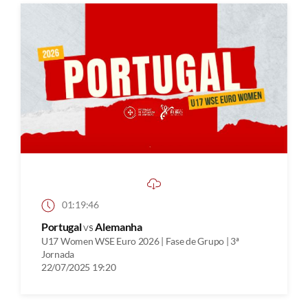
01:19:46
Portugal
vs
Alemanha
U17 Women WSE Euro 2026 | Fase de Grupo | 3ª
Jornada
22/07/2025 19:20