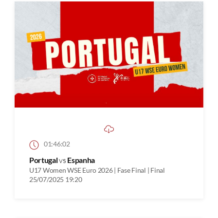
01:46:02
Portugal
vs
Espanha
U17 Women WSE Euro 2026 | Fase Final | Final
25/07/2025 19:20