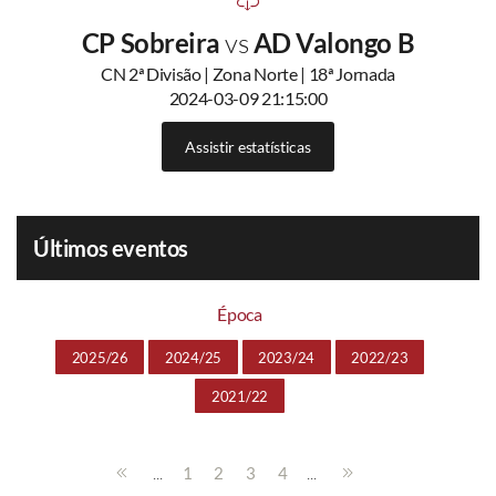
CP Sobreira
vs
AD Valongo B
CN 2ª Divisão | Zona Norte | 18ª Jornada
2024-03-09 21:15:00
Assistir estatísticas
Últimos eventos
Época
2025/26
2024/25
2023/24
2022/23
2021/22
...
...
1
2
3
4