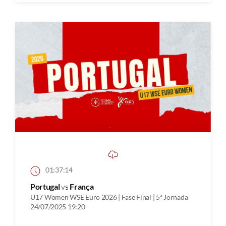
01:37:14
Portugal
vs
França
U17 Women WSE Euro 2026 | Fase Final | 5ª Jornada
24/07/2025 19:20