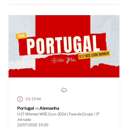
01:19:46
Portugal
vs
Alemanha
U17 Women WSE Euro 2026 | Fase de Grupo | 3ª
Jornada
22/07/2025 19:20