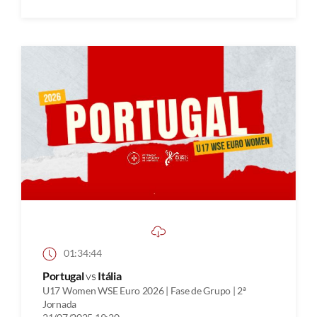
01:34:44
Portugal
vs
Itália
U17 Women WSE Euro 2026 | Fase de Grupo | 2ª
Jornada