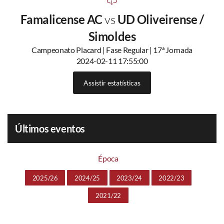
Famalicense AC
vs
UD Oliveirense /
Simoldes
Campeonato Placard | Fase Regular | 17ª Jornada
2024-02-11 17:55:00
Assistir estatísticas
Últimos eventos
Época
2025/26
2024/25
2023/24
2022/23
2021/22