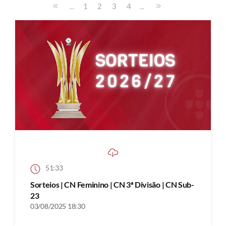
...
...
1
2
3
4
51:33
Sorteios | CN Feminino | CN 3ª Divisão | CN Sub-
23
03/08/2025 18:30