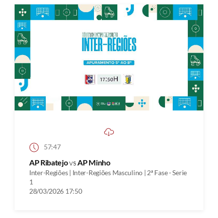
57:47
AP Ribatejo
vs
AP Minho
Inter-Regiões | Inter-Regiões Masculino | 2ª Fase - Serie
1
28/03/2026 17:50