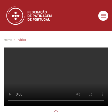
Skip to main content
Home
Video