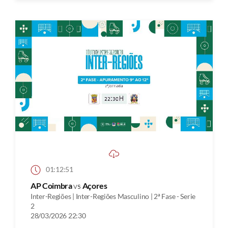
01:12:51
AP Coimbra
vs
Açores
Inter-Regiões | Inter-Regiões Masculino | 2ª Fase - Serie
2
28/03/2026 22:30