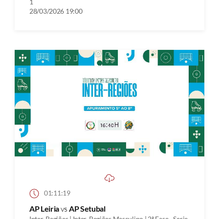
1
28/03/2026 19:00
01:11:19
AP Leiria
vs
AP Setubal
Inter-Regiões | Inter-Regiões Masculino | 2ª Fase - Serie