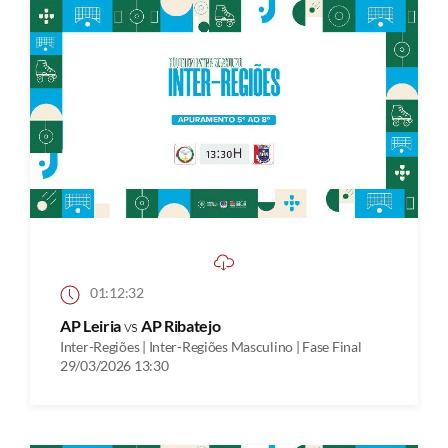
01:12:32
AP Leiria
vs
AP Ribatejo
Inter-Regiões | Inter-Regiões Masculino | Fase Final
29/03/2026 13:30