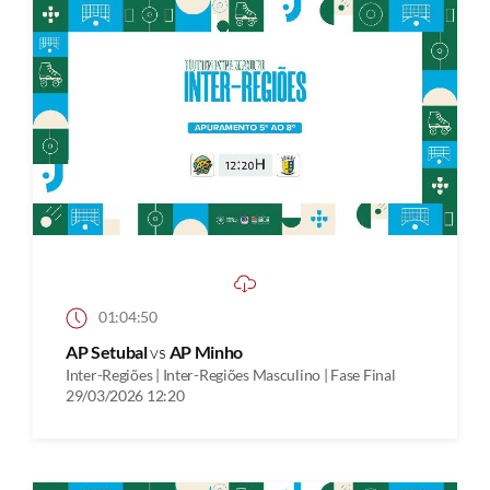
01:04:50
AP Setubal
vs
AP Minho
Inter-Regiões | Inter-Regiões Masculino | Fase Final
29/03/2026 12:20