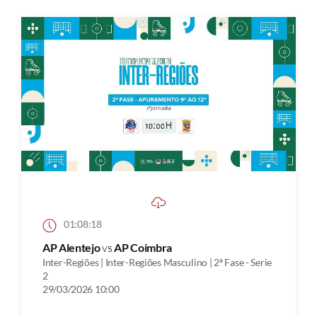
01:08:18
AP Alentejo
vs
AP Coimbra
Inter-Regiões | Inter-Regiões Masculino | 2ª Fase - Serie
2
29/03/2026 10:00