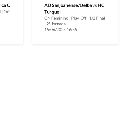
ica C
AD Sanjoanense/Delba
vs
HC
 | 16ª
Turquel
CN Feminino | Play-Off | 1/2 Final
- 2ª Jornada
15/06/2025 16:55