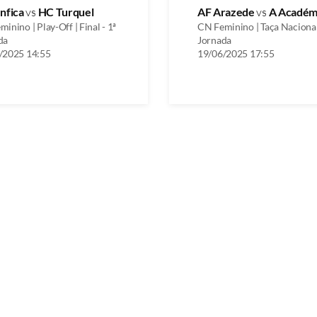
nfica
vs
HC Turquel
AF Arazede
vs
A Académ
inino | Play-Off | Final - 1ª
CN Feminino | Taça Nacional
da
Jornada
/2025 14:55
19/06/2025 17:55