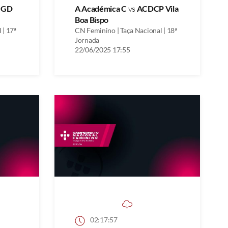
s
GD
A Académica C
vs
ACDCP Vila
Boa Bispo
 | 17ª
CN Feminino | Taça Nacional | 18ª
Jornada
22/06/2025 17:55
02:17:57