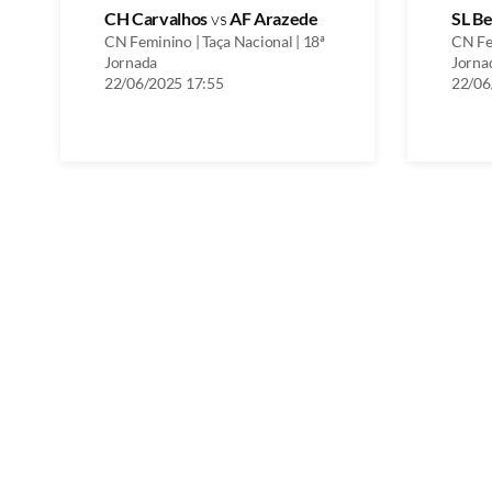
CH Carvalhos
vs
AF Arazede
SL Be
CN Feminino | Taça Nacional | 18ª
CN Fem
Jornada
Jorna
22/06/2025 17:55
22/06