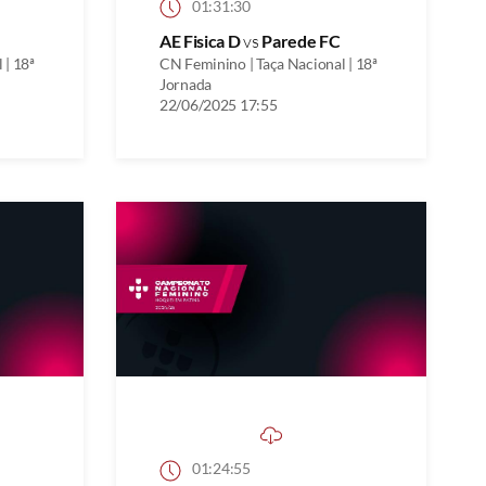
01:31:30
AE Fisica D
vs
Parede FC
 | 18ª
CN Feminino | Taça Nacional | 18ª
Jornada
22/06/2025 17:55
01:24:55