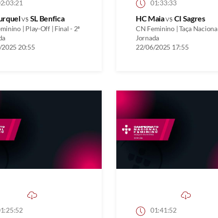
2:03:21
01:33:33
urquel
vs
SL Benfica
HC Maia
vs
CI Sagres
inino | Play-Off | Final - 2ª
CN Feminino | Taça Nacional
da
Jornada
/2025 20:55
22/06/2025 17:55
1:25:52
01:41:52