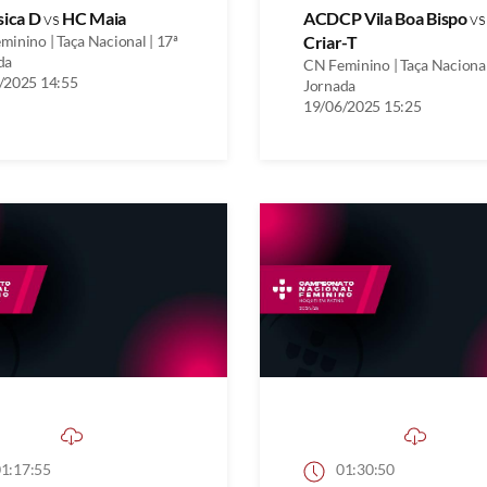
sica D
vs
HC Maia
ACDCP Vila Boa Bispo
v
inino | Taça Nacional | 17ª
Criar-T
da
CN Feminino | Taça Nacional
/2025 14:55
Jornada
19/06/2025 15:25
1:17:55
01:30:50