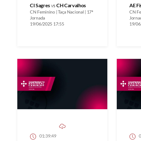
CI Sagres
vs
CH Carvalhos
AE Fi
CN Feminino | Taça Nacional | 17ª
CN Fem
Jornada
Jorna
19/06/2025 17:55
19/06
01:39:49
0