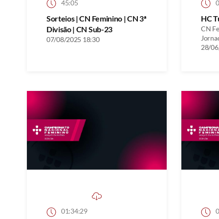
45:05
0
Sorteios | CN Feminino | CN 3ª
HC T
Divisão | CN Sub-23
CN Fem
Jorna
07/08/2025 18:30
28/06
01:34:29
0