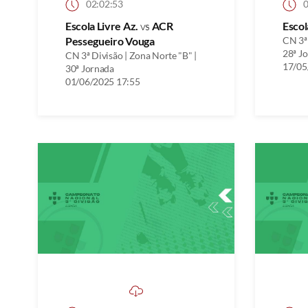
02:02:53
0
Escola Livre Az.
vs
ACR
Escol
Pessegueiro Vouga
CN 3ª 
28ª J
CN 3ª Divisão | Zona Norte "B" |
17/05
30ª Jornada
01/06/2025 17:55