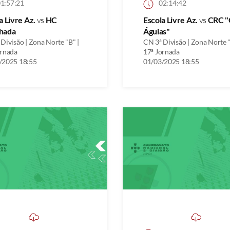
1:57:21
02:14:42
a Livre Az.
vs
HC
Escola Livre Az.
vs
CRC "
hada
Águias"
Divisão | Zona Norte "B" |
CN 3ª Divisão | Zona Norte "
ornada
17ª Jornada
/2025 18:55
01/03/2025 18:55