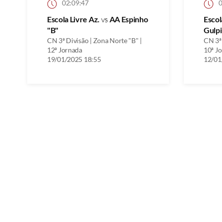
02:09:47
0
Escola Livre Az.
vs
AA Espinho
Escol
"B"
Gulpi
CN 3ª Divisão | Zona Norte "B" |
CN 3ª 
12ª Jornada
10ª J
19/01/2025 18:55
12/01