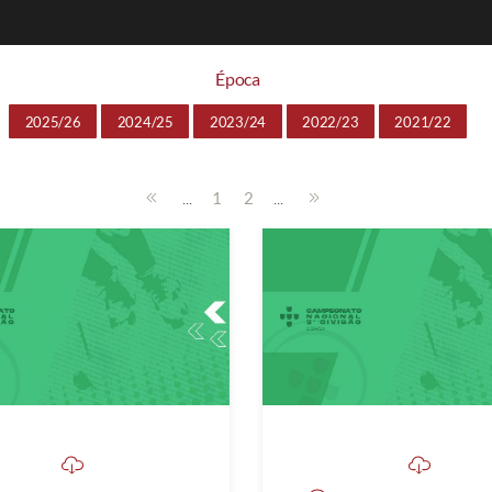
Época
2025/26
2024/25
2023/24
2022/23
2021/22
...
...
1
2