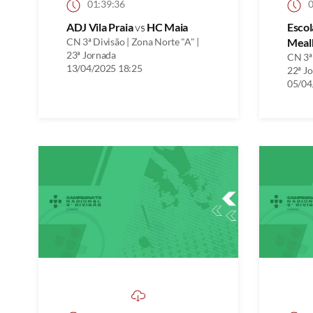
01:39:36
0
ADJ Vila Praia
vs
HC Maia
Escol
CN 3ª Divisão | Zona Norte "A" |
Meal
23ª Jornada
CN 3ª 
13/04/2025 18:25
22ª J
05/04