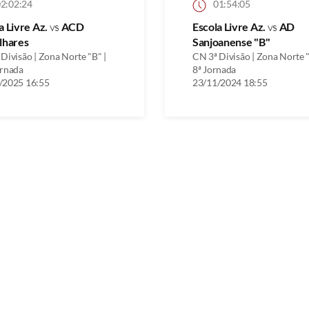
2:02:24
01:54:05
a Livre Az.
vs
ACD
Escola Livre Az.
vs
AD
lhares
Sanjoanense "B"
Divisão | Zona Norte "B" |
CN 3ª Divisão | Zona Norte "
ornada
8ª Jornada
/2025 16:55
23/11/2024 18:55