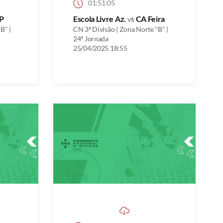
01:51:05
P
Escola Livre Az.
vs
CA Feira
B" |
CN 3ª Divisão | Zona Norte "B" |
24ª Jornada
25/04/2025 18:55