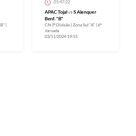
01:47:22
APAC Tojal
vs
S Alenquer
Benf. "B"
B" |
CN 3ª Divisão | Zona Sul "A" | 6ª
Jornada
03/11/2024 19:55