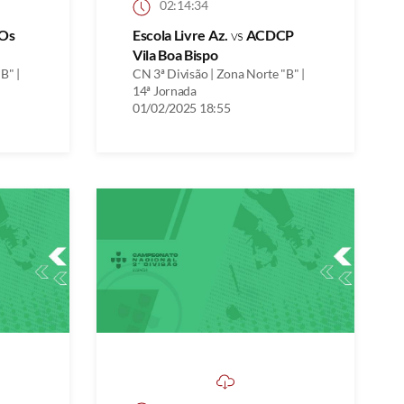
02:14:34
Os
Escola Livre Az.
vs
ACDCP
Vila Boa Bispo
B" |
CN 3ª Divisão | Zona Norte "B" |
14ª Jornada
01/02/2025 18:55