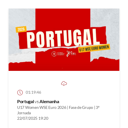
01:19:46
Portugal
vs
Alemanha
U17 Women WSE Euro 2026 | Fase de Grupo | 3ª
Jornada
22/07/2025 19:20