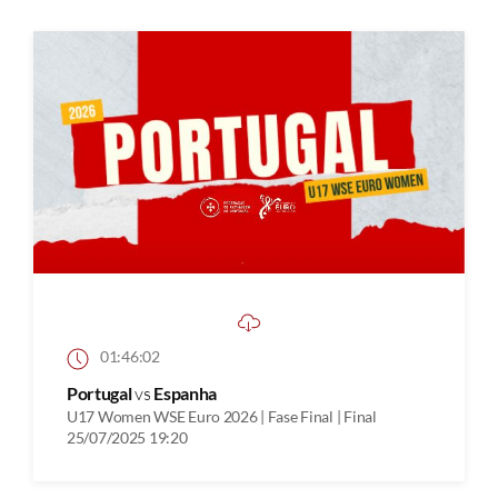
01:46:02
Portugal
vs
Espanha
U17 Women WSE Euro 2026 | Fase Final | Final
25/07/2025 19:20