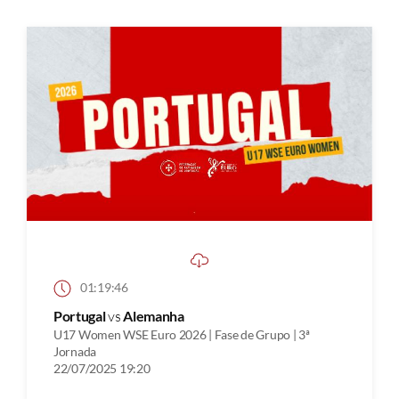
01:19:46
Portugal
vs
Alemanha
U17 Women WSE Euro 2026 | Fase de Grupo | 3ª
Jornada
22/07/2025 19:20