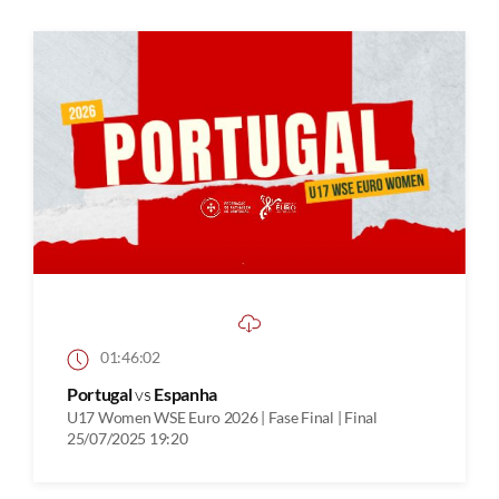
01:46:02
Portugal
vs
Espanha
U17 Women WSE Euro 2026 | Fase Final | Final
25/07/2025 19:20