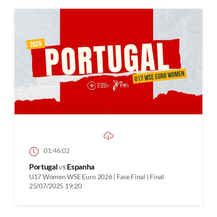
01:46:02
Portugal
vs
Espanha
U17 Women WSE Euro 2026 | Fase Final | Final
25/07/2025 19:20