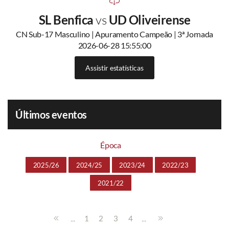
SL Benfica
vs
UD Oliveirense
CN Sub-17 Masculino | Apuramento Campeão | 3ª Jornada
2026-06-28 15:55:00
Assistir estatísticas
Últimos eventos
Época
2025/26
2024/25
2023/24
2022/23
2021/22
...
...
1
2
3
4