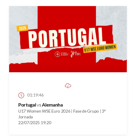
01:19:46
Portugal
vs
Alemanha
U17 Women WSE Euro 2026 | Fase de Grupo | 3ª
Jornada
22/07/2025 19:20