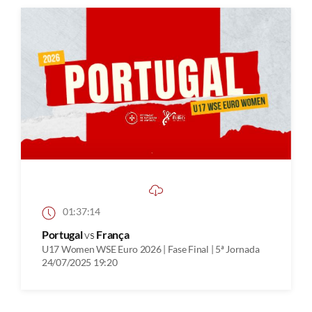
01:37:14
Portugal
vs
França
U17 Women WSE Euro 2026 | Fase Final | 5ª Jornada
24/07/2025 19:20