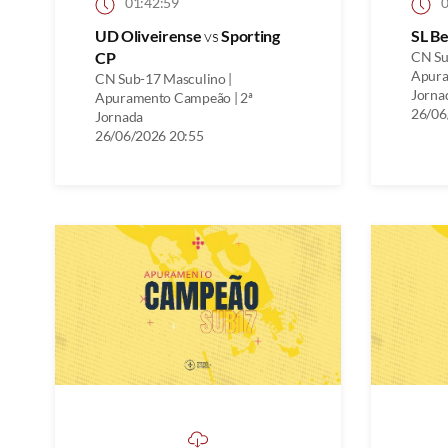
01:42:59
0
UD Oliveirense
vs
Sporting
SL Be
CP
CN Su
Apura
CN Sub-17 Masculino |
Jorna
Apuramento Campeão | 2ª
26/06
Jornada
26/06/2026 20:55