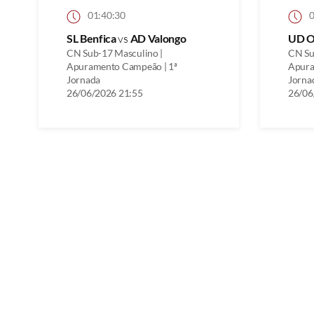
01:40:30
0
SL Benfica
vs
AD Valongo
UD O
CN Sub-17 Masculino |
CN Su
Apuramento Campeão | 1ª
Apura
Jornada
Jorna
26/06/2026 21:55
26/06