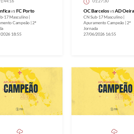
1:44:16
01:27:30
nfica
vs
FC Porto
OC Barcelos
vs
AD Oeira
b-17 Masculino |
CN Sub-17 Masculino |
mento Campeão | 2ª
Apuramento Campeão | 2ª
da
Jornada
/2026 18:55
27/06/2026 16:55