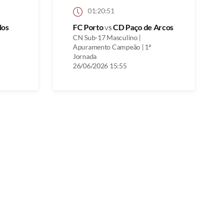
01:20:51
los
FC Porto
vs
CD Paço de Arcos
CN Sub-17 Masculino |
Apuramento Campeão | 1ª
Jornada
26/06/2026 15:55