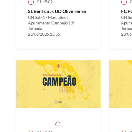
01:45:02
0
SL Benfica
vs
UD Oliveirense
FC P
CN Sub-17 Masculino |
CN Su
Apuramento Campeão | 3ª
Apura
Jornada
Jorna
28/06/2026 15:55
28/06