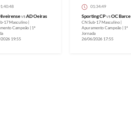
1:40:48
01:34:49
liveirense
vs
AD Oeiras
Sporting CP
vs
OC Barce
b-17 Masculino |
CN Sub-17 Masculino |
mento Campeão | 1ª
Apuramento Campeão | 1ª
da
Jornada
/2026 19:55
26/06/2026 17:55