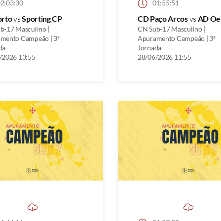
2:03:30
01:55:51
orto
vs
Sporting CP
CD Paço Arcos
vs
AD Oei
b-17 Masculino |
CN Sub-17 Masculino |
mento Campeão | 3ª
Apuramento Campeão | 3ª
da
Jornada
/2026 13:55
28/06/2026 11:55