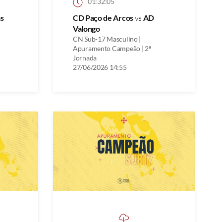
01:32:05
s
CD Paço de Arcos
vs
AD
Valongo
CN Sub-17 Masculino |
Apuramento Campeão | 2ª
Jornada
27/06/2026 14:55