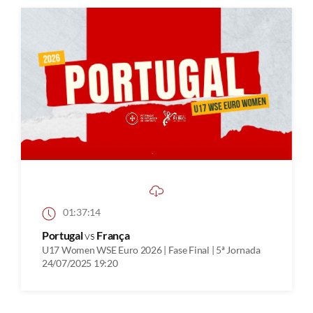
01:37:14
Portugal
vs
França
U17 Women WSE Euro 2026 | Fase Final | 5ª Jornada
24/07/2025 19:20