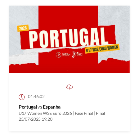
01:46:02
Portugal
vs
Espanha
U17 Women WSE Euro 2026 | Fase Final | Final
25/07/2025 19:20