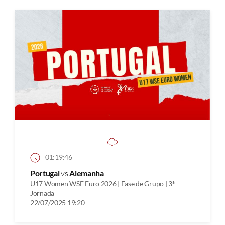
01:19:46
Portugal
vs
Alemanha
U17 Women WSE Euro 2026 | Fase de Grupo | 3ª
Jornada
22/07/2025 19:20