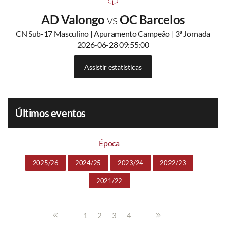
AD Valongo
vs
OC Barcelos
CN Sub-17 Masculino | Apuramento Campeão | 3ª Jornada
2026-06-28 09:55:00
Assistir estatísticas
Últimos eventos
Época
2025/26
2024/25
2023/24
2022/23
2021/22
...
...
1
2
3
4