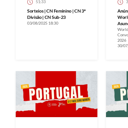
51:33
3
Sorteios | CN Feminino | CN 3ª
Anún
Divisão | CN Sub-23
Worl
03/08/2025 18:30
Asunc
World
Convo
2026
30/07