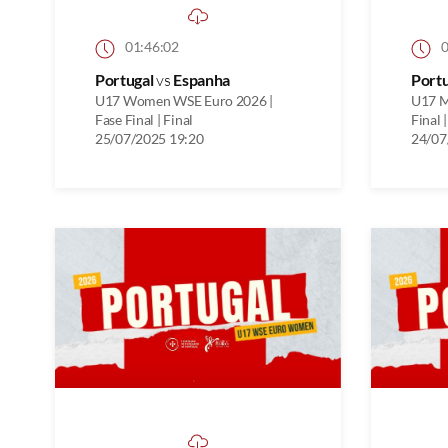
01:46:02
0
Portugal
vs
Espanha
Port
U17 Women WSE Euro 2026 |
U17 M
Fase Final | Final
Final 
25/07/2025 19:20
24/07