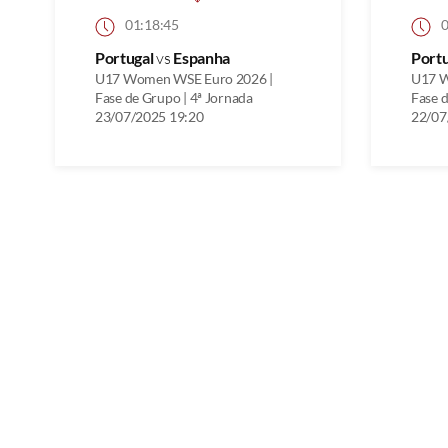
01:18:45
0
Portugal
vs
Espanha
Port
U17 Women WSE Euro 2026 |
U17 W
Fase de Grupo | 4ª Jornada
Fase d
23/07/2025 19:20
22/07