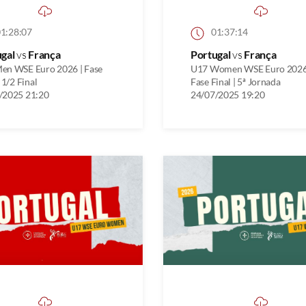
1:28:07
01:37:14
ugal
vs
França
Portugal
vs
França
en WSE Euro 2026 | Fase
U17 Women WSE Euro 2026
| 1/2 Final
Fase Final | 5ª Jornada
/2025 21:20
24/07/2025 19:20