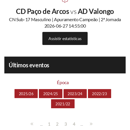
CD Paço de Arcos
vs
AD Valongo
CN Sub-17 Masculino | Apuramento Campeão | 2ª Jornada
2026-06-27 14:55:00
Assistir estatísticas
Últimos eventos
Época
2025/26
2024/25
2023/24
2022/23
2021/22
...
...
1
2
3
4