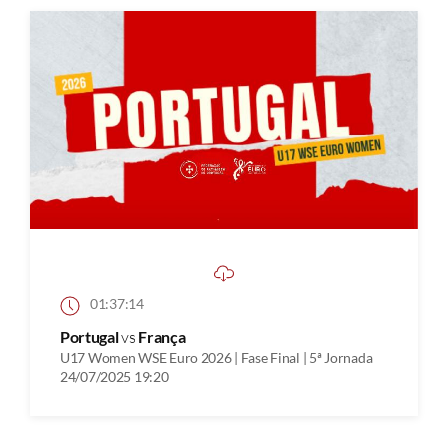
01:37:14
Portugal
vs
França
U17 Women WSE Euro 2026 | Fase Final | 5ª Jornada
24/07/2025 19:20