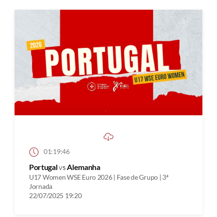
01:19:46
Portugal
vs
Alemanha
U17 Women WSE Euro 2026 | Fase de Grupo | 3ª
Jornada
22/07/2025 19:20