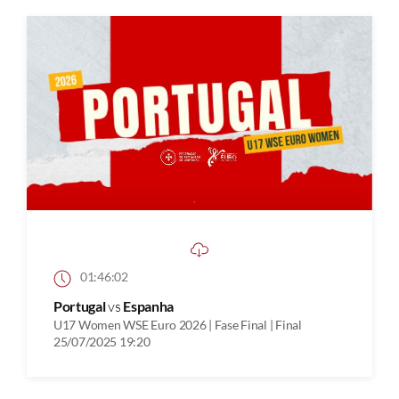
01:46:02
Portugal
vs
Espanha
U17 Women WSE Euro 2026 | Fase Final | Final
25/07/2025 19:20