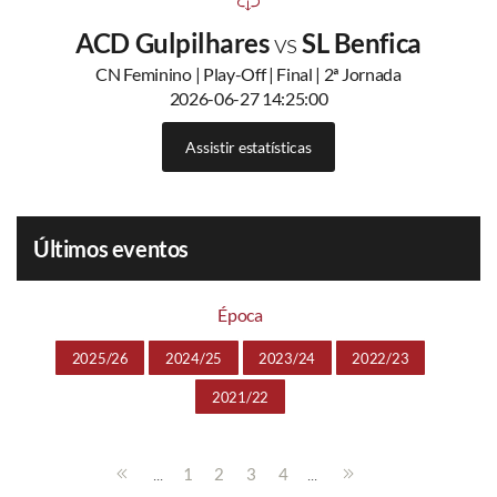
ACD Gulpilhares
vs
SL Benfica
CN Feminino | Play-Off | Final | 2ª Jornada
2026-06-27 14:25:00
Assistir estatísticas
Últimos eventos
Época
2025/26
2024/25
2023/24
2022/23
2021/22
...
...
1
2
3
4