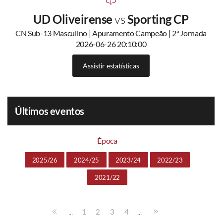
UD Oliveirense
vs
Sporting CP
CN Sub-13 Masculino | Apuramento Campeão | 2ª Jornada
2026-06-26 20:10:00
Assistir estatísticas
Últimos eventos
Época
2025/26
2024/25
2023/24
2022/23
2021/22
...
...
1
2
3
4