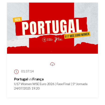
01:37:14
Portugal
vs
França
U17 Women WSE Euro 2026 | Fase Final | 5ª Jornada
24/07/2025 19:20