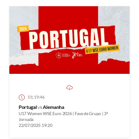
01:19:46
Portugal
vs
Alemanha
U17 Women WSE Euro 2026 | Fase de Grupo | 3ª
Jornada
22/07/2025 19:20