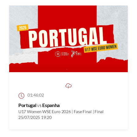
01:46:02
Portugal
vs
Espanha
U17 Women WSE Euro 2026 | Fase Final | Final
25/07/2025 19:20