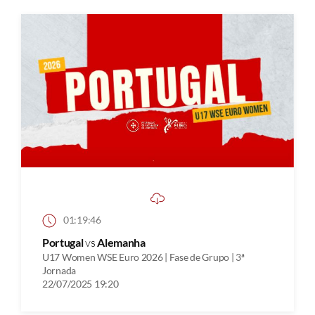
01:19:46
Portugal
vs
Alemanha
U17 Women WSE Euro 2026 | Fase de Grupo | 3ª
Jornada
22/07/2025 19:20