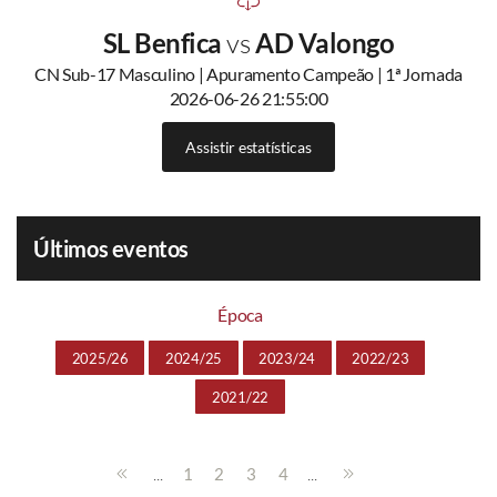
SL Benfica
vs
AD Valongo
CN Sub-17 Masculino | Apuramento Campeão | 1ª Jornada
2026-06-26 21:55:00
Assistir estatísticas
Últimos eventos
Época
2025/26
2024/25
2023/24
2022/23
2021/22
...
...
1
2
3
4