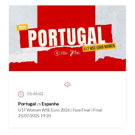
01:46:02
Portugal
vs
Espanha
U17 Women WSE Euro 2026 | Fase Final | Final
25/07/2025 19:20