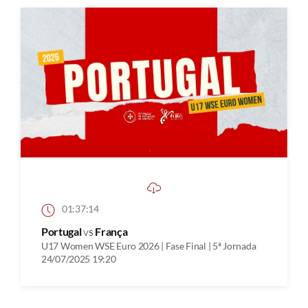
01:37:14
Portugal
vs
França
U17 Women WSE Euro 2026 | Fase Final | 5ª Jornada
24/07/2025 19:20