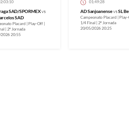
2:03:10
01:49:28
raga SAD/SPORMEX
vs
AD Sanjoanense
vs
SL Be
arcelos SAD
Campeonato Placard | Play-O
1/4 Final | 2ª Jornada
onato Placard | Play-Off |
20/05/2026 20:25
nal | 2ª Jornada
/2026 20:55