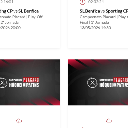
2:16:01
02:32:24
ting CP
vs
SL Benfica
SL Benfica
vs
Sporting C
onato Placard | Play-Off |
Campeonato Placard | Play-O
| 2ª Jornada
Final | 1ª Jornada
/2026 20:00
13/05/2026 14:30