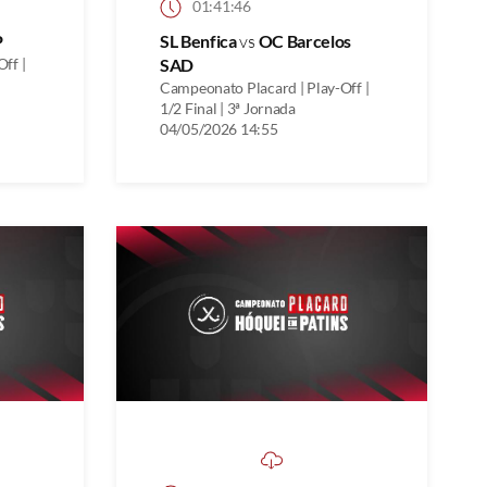
01:41:46
P
SL Benfica
vs
OC Barcelos
ff |
SAD
Campeonato Placard | Play-Off |
1/2 Final | 3ª Jornada
04/05/2026 14:55