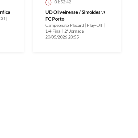
01:52:42
nfica
UD Oliveirense / Simoldes
vs
ff |
FC Porto
Campeonato Placard | Play-Off |
1/4 Final | 2ª Jornada
20/05/2026 20:55