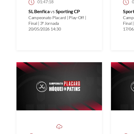
01:47:18
0
SL Benfica
vs
Sporting CP
Spor
Campeonato Placard | Play-Off |
Campe
Final | 3ª Jornada
Final 
20/05/2026 14:30
17/06