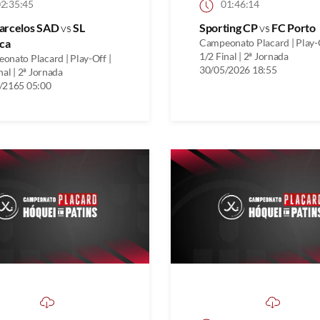
2:35:45
01:46:14
arcelos SAD
vs
SL
Sporting CP
vs
FC Porto
ca
Campeonato Placard | Play-O
1/2 Final | 2ª Jornada
onato Placard | Play-Off |
30/05/2026 18:55
nal | 2ª Jornada
/2165 05:00