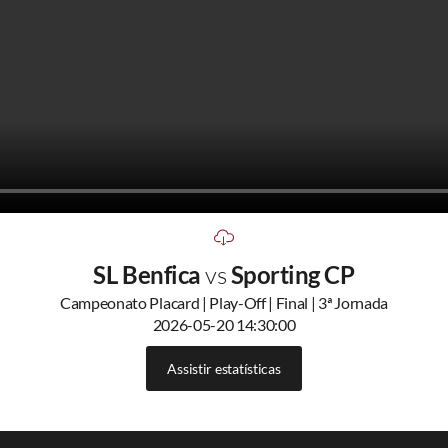
SL Benfica
vs
Sporting CP
Campeonato Placard | Play-Off | Final | 3ª Jornada
2026-05-20 14:30:00
Assistir estatísticas