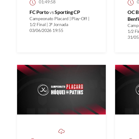
01:49:58
0
FC Porto
vs
Sporting CP
OC B
Campeonato Placard | Play-Off |
Benfi
1/2 Final | 3ª Jornada
Campe
03/06/2026 19:55
1/2 Fi
31/05