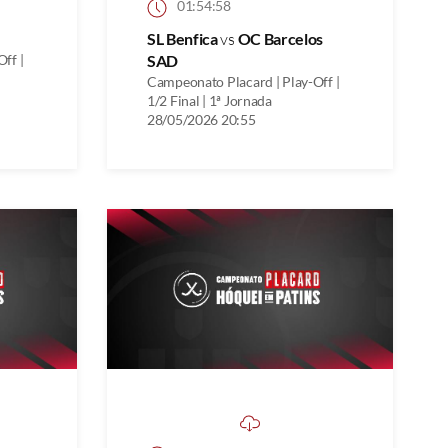
01:54:58
SL Benfica
vs
OC Barcelos
ff |
SAD
Campeonato Placard | Play-Off |
1/2 Final | 1ª Jornada
28/05/2026 20:55