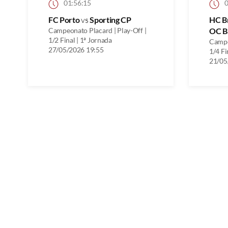
01:56:15
0
FC Porto
vs
Sporting CP
HC B
Campeonato Placard | Play-Off |
OC B
1/2 Final | 1ª Jornada
Campe
27/05/2026 19:55
1/4 Fi
21/05