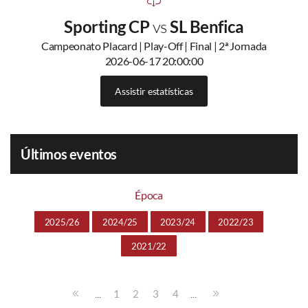
Sporting CP
vs
SL Benfica
Campeonato Placard | Play-Off | Final | 2ª Jornada
2026-06-17 20:00:00
Assistir estatísticas
Últimos eventos
Época
2025/26
2024/25
2023/24
2022/23
2021/22
...
...
1
2
3
4