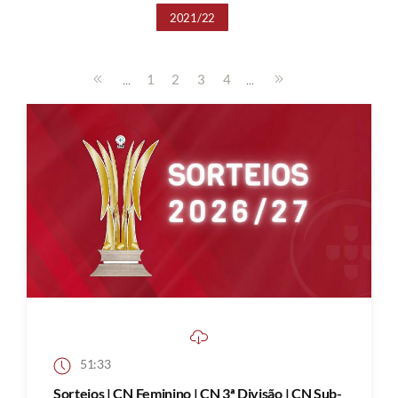
2021/22
...
...
1
2
3
4
51:33
Sorteios | CN Feminino | CN 3ª Divisão | CN Sub-