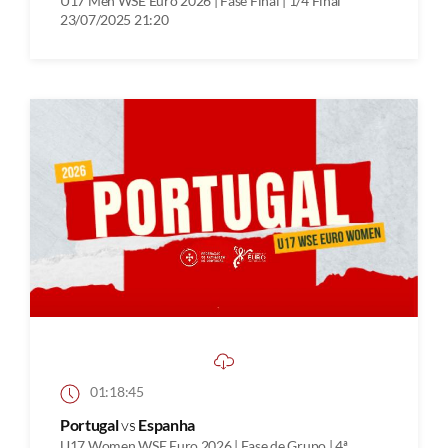
U17 Men WSE Euro 2026 | Fase Final | 1/4 Final
23/07/2025 21:20
01:18:45
Portugal
vs
Espanha
U17 Women WSE Euro 2026 | Fase de Grupo | 4ª