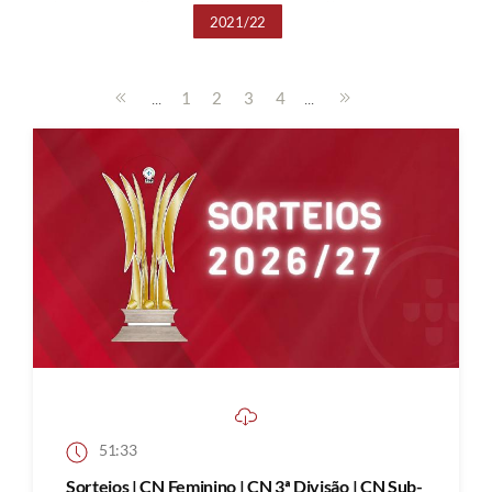
2021/22
...
...
1
2
3
4
51:33
Sorteios | CN Feminino | CN 3ª Divisão | CN Sub-