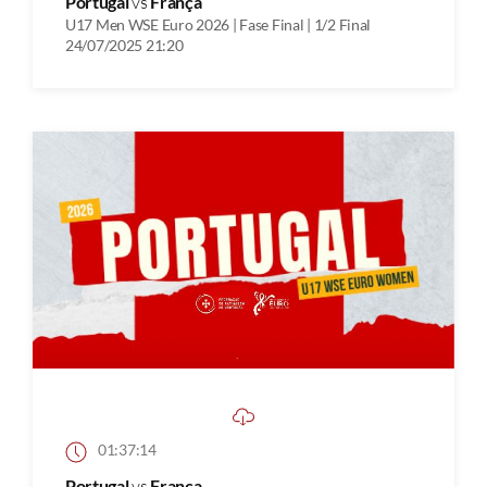
Portugal
vs
França
U17 Men WSE Euro 2026 | Fase Final | 1/2 Final
24/07/2025 21:20
01:37:14
Portugal
vs
França