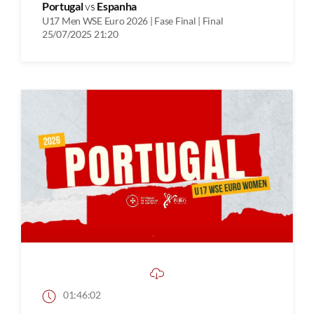
Portugal
vs
Espanha
U17 Men WSE Euro 2026 | Fase Final | Final
25/07/2025 21:20
01:46:02