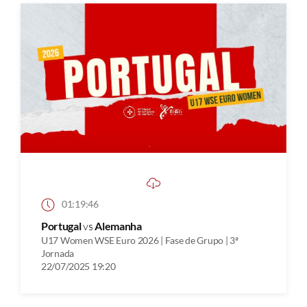
01:19:46
Portugal
vs
Alemanha
U17 Women WSE Euro 2026 | Fase de Grupo | 3ª
Jornada
22/07/2025 19:20