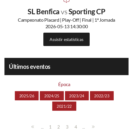
SL Benfica
vs
Sporting CP
Campeonato Placard | Play-Off | Final | 1ª Jornada
2026-05-13 14:30:00
Assistir estatísticas
Últimos eventos
Época
2025/26
2024/25
2023/24
2022/23
2021/22
...
...
1
2
3
4