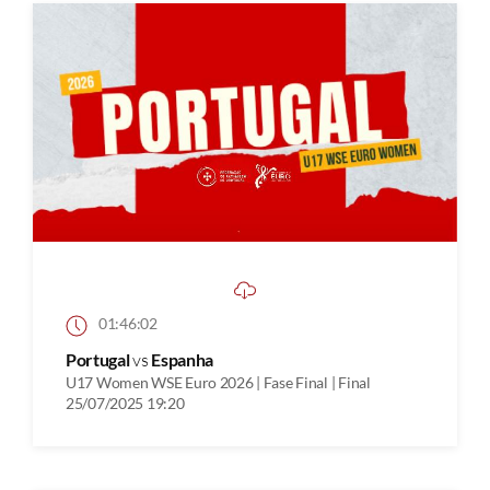
01:46:02
Portugal
vs
Espanha
U17 Women WSE Euro 2026 | Fase Final | Final
25/07/2025 19:20