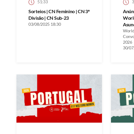
51:33
3
Sorteios | CN Feminino | CN 3ª
Anún
Divisão | CN Sub-23
Worl
03/08/2025 18:30
Asunc
World
Convo
2026
30/07