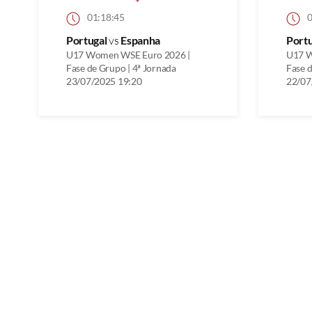
01:18:45
0
Portugal
vs
Espanha
Port
U17 Women WSE Euro 2026 |
U17 W
Fase de Grupo | 4ª Jornada
Fase d
23/07/2025 19:20
22/07