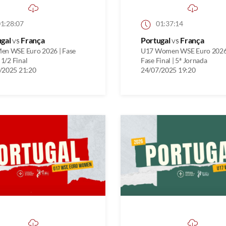
1:28:07
01:37:14
ugal
vs
França
Portugal
vs
França
en WSE Euro 2026 | Fase
U17 Women WSE Euro 2026
| 1/2 Final
Fase Final | 5ª Jornada
/2025 21:20
24/07/2025 19:20