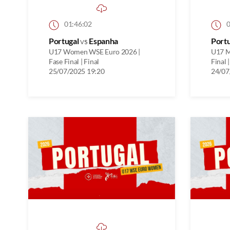
01:46:02
0
Portugal
vs
Espanha
Port
U17 Women WSE Euro 2026 |
U17 M
Fase Final | Final
Final 
25/07/2025 19:20
24/07