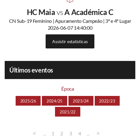
HC Maia
vs
A Académica C
CN Sub-19 Feminino | Apuramento Campeão | 3º e 4º Lugar
2026-06-07 14:40:00
Assistir estatísticas
Últimos eventos
Época
2025/26
2024/25
2023/24
2022/23
2021/22
...
...
1
2
3
4