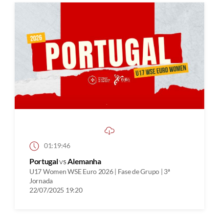
01:19:46
Portugal
vs
Alemanha
U17 Women WSE Euro 2026 | Fase de Grupo | 3ª
Jornada
22/07/2025 19:20