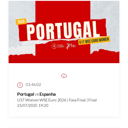
01:46:02
Portugal
vs
Espanha
U17 Women WSE Euro 2026 | Fase Final | Final
25/07/2025 19:20