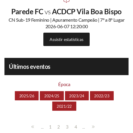
Parede FC
vs
ACDCP Vila Boa Bispo
CN Sub-19 Feminino | Apuramento Campeão | 7º a 8º Lugar
2026-06-07 12:20:00
Assistir estatísticas
Últimos eventos
Época
2025/26
2024/25
2023/24
2022/23
2021/22
...
...
1
2
3
4