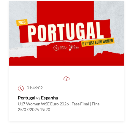
01:46:02
Portugal
vs
Espanha
U17 Women WSE Euro 2026 | Fase Final | Final
25/07/2025 19:20