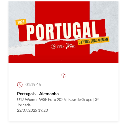
01:19:46
Portugal
vs
Alemanha
U17 Women WSE Euro 2026 | Fase de Grupo | 3ª
Jornada
22/07/2025 19:20