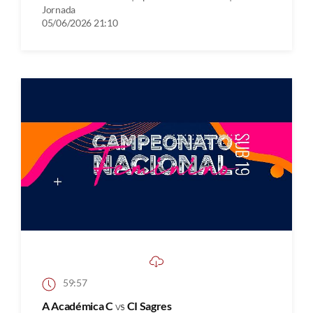
Jornada
05/06/2026 21:10
59:57
A Académica C
vs
CI Sagres