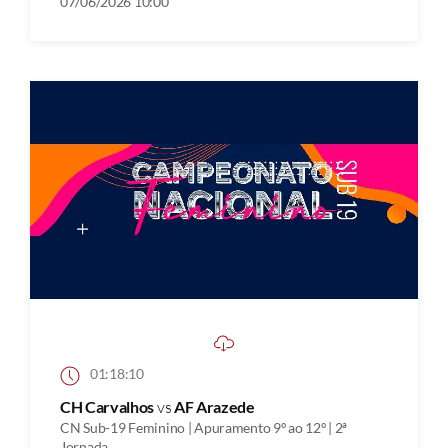
07/06/2026 10:00
01:18:10
CH Carvalhos
vs
AF Arazede
CN Sub-19 Feminino | Apuramento 9º ao 12º | 2ª
Jornada