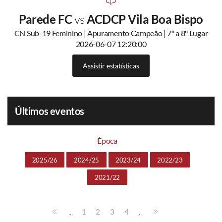
Parede FC
vs
ACDCP Vila Boa Bispo
CN Sub-19 Feminino | Apuramento Campeão | 7º a 8º Lugar
2026-06-07 12:20:00
Assistir estatísticas
Últimos eventos
Época
2025/26
2024/25
2023/24
2022/23
2021/22
...
...
1
2
3
4