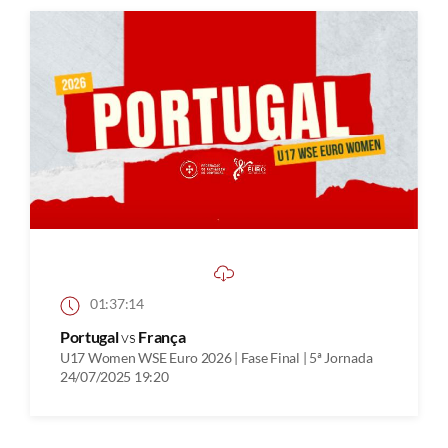
01:37:14
Portugal
vs
França
U17 Women WSE Euro 2026 | Fase Final | 5ª Jornada
24/07/2025 19:20