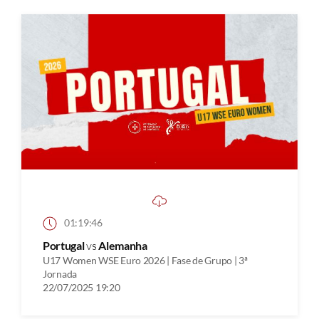
01:19:46
Portugal
vs
Alemanha
U17 Women WSE Euro 2026 | Fase de Grupo | 3ª
Jornada
22/07/2025 19:20