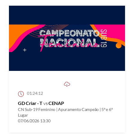
01:24:12
GD Criar - T
vs
CENAP
CN Sub-19 Feminino | Apuramento Campeão | 5º e 6º
Lugar
07/06/2026 13:30