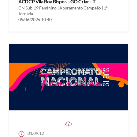
ACDCP Vila Boa Bispo
vs
GD Criar - T
CN Sub-19 Feminino | Apuramento Campeão | 1ª
Jornada
05/06/2026 10:40
01:09:12