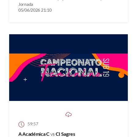
Jornada
05/06/2026 21:10
59:57
A Académica C
vs
CI Sagres