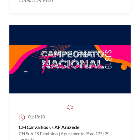
07/06/2026 10:00
01:18:10
CH Carvalhos
vs
AF Arazede
CN Sub-19 Feminino | Apuramento 9º ao 12º | 2ª
Jornada