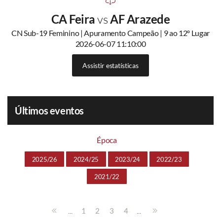
CA Feira
vs
AF Arazede
CN Sub-19 Feminino | Apuramento Campeão | 9 ao 12º Lugar
2026-06-07 11:10:00
Assistir estatísticas
Últimos eventos
Época
2025/26
2024/25
2023/24
2022/23
2021/22
...
...
1
2
3
4