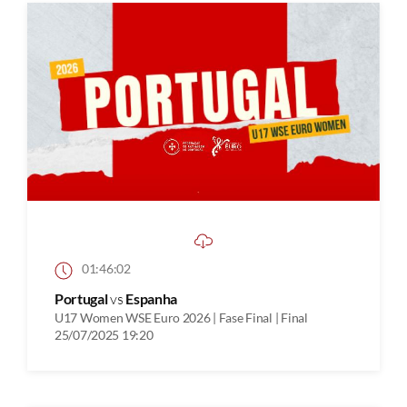
01:46:02
Portugal
vs
Espanha
U17 Women WSE Euro 2026 | Fase Final | Final
25/07/2025 19:20