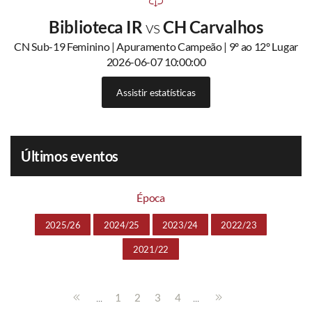
Biblioteca IR
vs
CH Carvalhos
CN Sub-19 Feminino | Apuramento Campeão | 9º ao 12º Lugar
2026-06-07 10:00:00
Assistir estatísticas
Últimos eventos
Época
2025/26
2024/25
2023/24
2022/23
2021/22
...
...
1
2
3
4