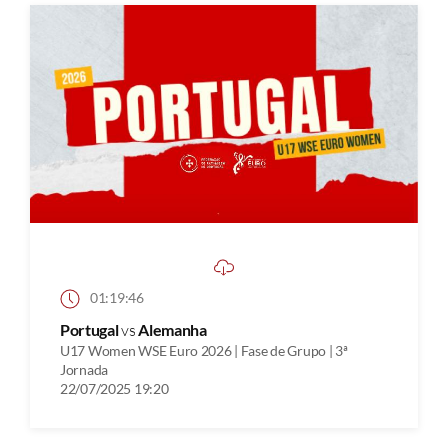
01:19:46
Portugal
vs
Alemanha
U17 Women WSE Euro 2026 | Fase de Grupo | 3ª
Jornada
22/07/2025 19:20