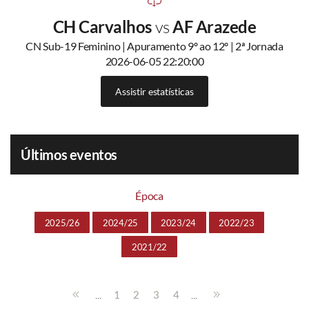
CH Carvalhos
vs
AF Arazede
CN Sub-19 Feminino | Apuramento 9º ao 12º | 2ª Jornada
2026-06-05 22:20:00
Assistir estatísticas
Últimos eventos
Época
2025/26
2024/25
2023/24
2022/23
2021/22
...
...
1
2
3
4