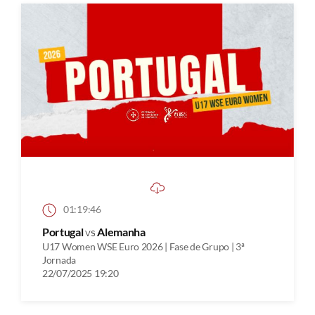
01:19:46
Portugal
vs
Alemanha
U17 Women WSE Euro 2026 | Fase de Grupo | 3ª
Jornada
22/07/2025 19:20