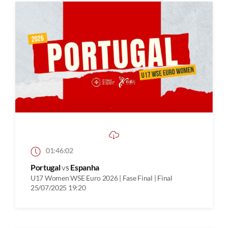
01:46:02
Portugal
vs
Espanha
U17 Women WSE Euro 2026 | Fase Final | Final
25/07/2025 19:20