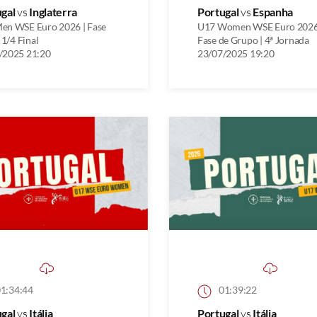
ugal
vs
Inglaterra
Portugal
vs
Espanha
en WSE Euro 2026 | Fase
U17 Women WSE Euro 2026
| 1/4 Final
Fase de Grupo | 4ª Jornada
/2025 21:20
23/07/2025 19:20
1:34:44
01:39:22
ugal
vs
Itália
Portugal
vs
Itália