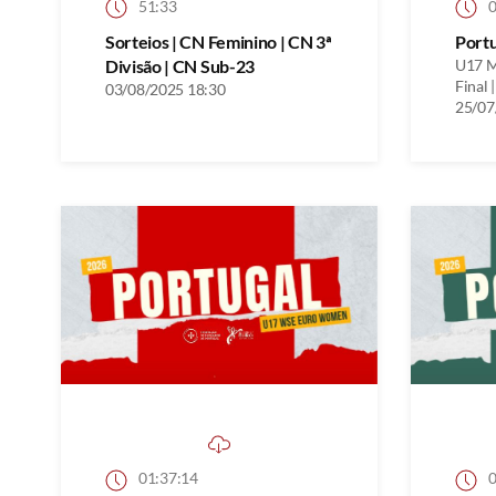
51:33
0
Sorteios | CN Feminino | CN 3ª
Port
Divisão | CN Sub-23
U17 M
Final |
03/08/2025 18:30
25/07
01:37:14
0