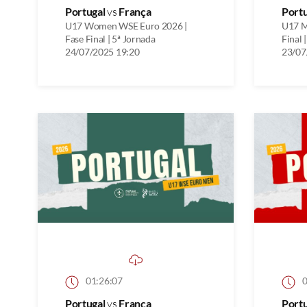
Portugal
vs
França
Port
U17 Women WSE Euro 2026 |
U17 M
Fase Final | 5ª Jornada
Final 
24/07/2025 19:20
23/07
01:26:07
0
Portugal
vs
França
Port