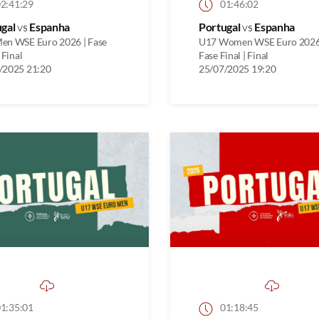
2:41:29
01:46:02
ugal
vs
Espanha
Portugal
vs
Espanha
en WSE Euro 2026 | Fase
U17 Women WSE Euro 2026
 Final
Fase Final | Final
/2025 21:20
25/07/2025 19:20
1:35:01
01:18:45