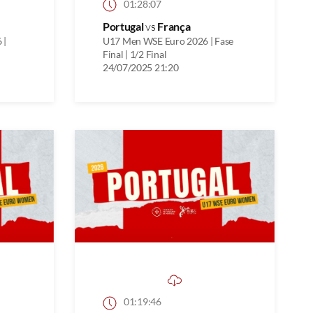
01:28:07
Portugal
vs
França
 |
U17 Men WSE Euro 2026 | Fase
Final | 1/2 Final
24/07/2025 21:20
01:19:46