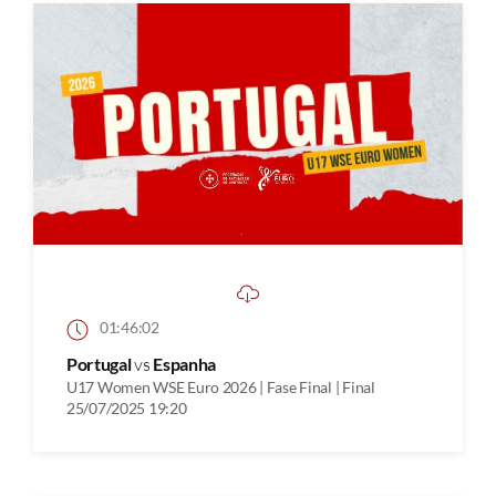
01:46:02
Portugal
vs
Espanha
U17 Women WSE Euro 2026 | Fase Final | Final
25/07/2025 19:20