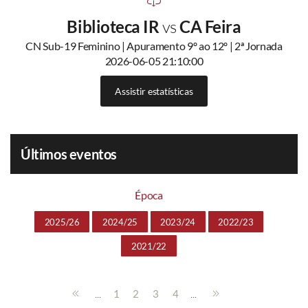
Biblioteca IR
vs
CA Feira
CN Sub-19 Feminino | Apuramento 9º ao 12º | 2ª Jornada
2026-06-05 21:10:00
Assistir estatísticas
Últimos eventos
Época
2025/26
2024/25
2023/24
2022/23
2021/22
...
...
1
2
3
4