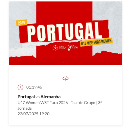
01:19:46
Portugal
vs
Alemanha
U17 Women WSE Euro 2026 | Fase de Grupo | 3ª
Jornada
22/07/2025 19:20