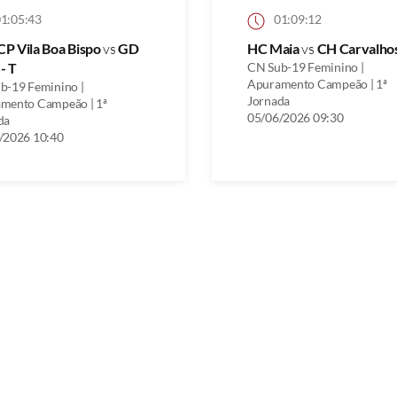
1:05:43
01:09:12
P Vila Boa Bispo
vs
GD
HC Maia
vs
CH Carvalho
 - T
CN Sub-19 Feminino |
Apuramento Campeão | 1ª
b-19 Feminino |
Jornada
mento Campeão | 1ª
05/06/2026 09:30
da
/2026 10:40