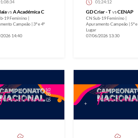
1:08:34
01:24:12
aia
vs
A Académica C
GD Criar - T
vs
CENAP
b-19 Feminino |
CN Sub-19 Feminino |
mento Campeão | 3º e 4º
Apuramento Campeão | 5º e
Lugar
/2026 14:40
07/06/2026 13:30