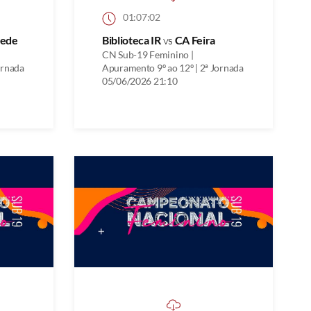
01:07:02
zede
Biblioteca IR
vs
CA Feira
CN Sub-19 Feminino |
ornada
Apuramento 9º ao 12º | 2ª Jornada
05/06/2026 21:10