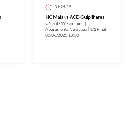
01:24:28
s
HC Maia
vs
ACD Gulpilhares
CN Sub-19 Feminino |
Apuramento Campeão | 1/2 Final
05/06/2026 18:50