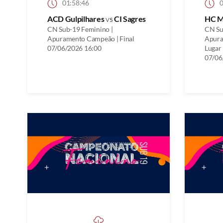
01:58:46
0
ACD Gulpilhares
vs
CI Sagres
HC M
CN Sub-19 Feminino |
CN Su
Apuramento Campeão | Final
Apura
07/06/2026 16:00
Lugar
07/06