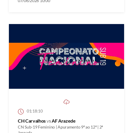
07/06/2026 10:00
01:18:10
CH Carvalhos
vs
AF Arazede
CN Sub-19 Feminino | Apuramento 9º ao 12º | 2ª
Jornada