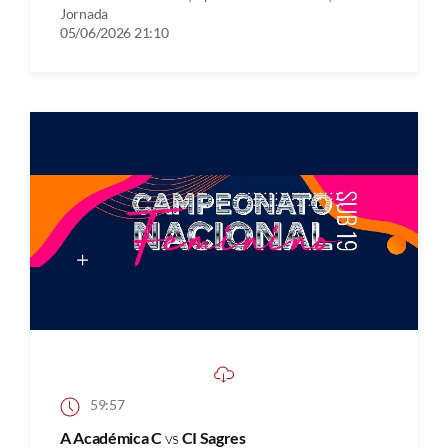
Jornada
05/06/2026 21:10
59:57
A Académica C
vs
CI Sagres