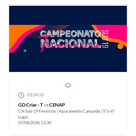
01:24:12
GD Criar - T
vs
CENAP
CN Sub-19 Feminino | Apuramento Campeão | 5º e 6º
Lugar
07/06/2026 13:30