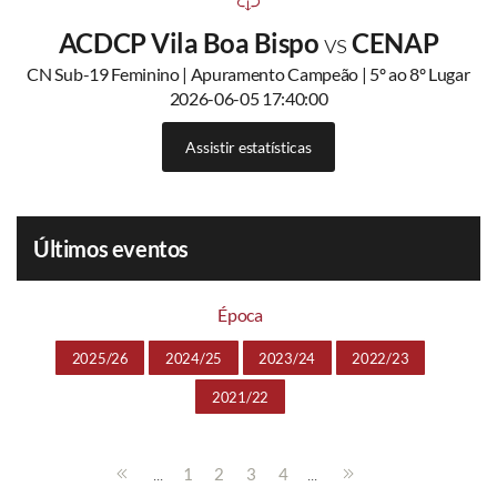
ACDCP Vila Boa Bispo
vs
CENAP
CN Sub-19 Feminino | Apuramento Campeão | 5º ao 8º Lugar
2026-06-05 17:40:00
Assistir estatísticas
Últimos eventos
Época
2025/26
2024/25
2023/24
2022/23
2021/22
...
...
1
2
3
4