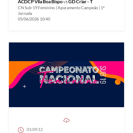
ACDCP Vila Boa Bispo
vs
GD Criar - T
CN Sub-19 Feminino | Apuramento Campeão | 1ª
Jornada
05/06/2026 10:40
01:09:12