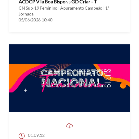
ACDCP Vila Boa Bispo
vs
GD Criar - T
CN Sub-19 Feminino | Apuramento Campeão | 1ª
Jornada
05/06/2026 10:40
01:09:12