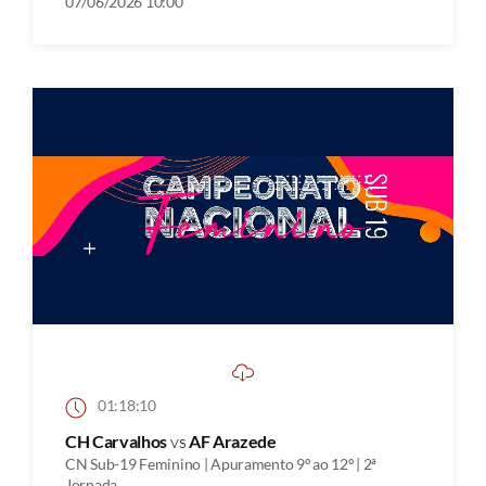
07/06/2026 10:00
01:18:10
CH Carvalhos
vs
AF Arazede
CN Sub-19 Feminino | Apuramento 9º ao 12º | 2ª
Jornada