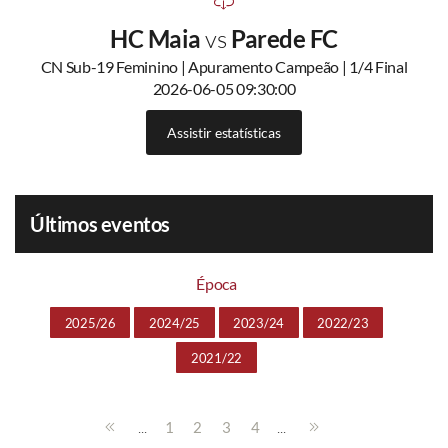
HC Maia
vs
Parede FC
CN Sub-19 Feminino | Apuramento Campeão | 1/4 Final
2026-06-05 09:30:00
Assistir estatísticas
Últimos eventos
Época
2025/26
2024/25
2023/24
2022/23
2021/22
...
...
1
2
3
4