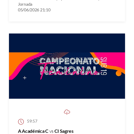
Jornada
05/06/2026 21:10
59:57
A Académica C
vs
CI Sagres