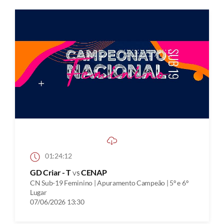
01:24:12
GD Criar - T
vs
CENAP
CN Sub-19 Feminino | Apuramento Campeão | 5º e 6º
Lugar
07/06/2026 13:30