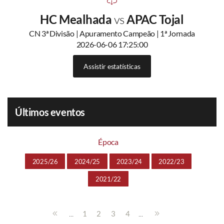
HC Mealhada
vs
APAC Tojal
CN 3ª Divisão | Apuramento Campeão | 1ª Jornada
2026-06-06 17:25:00
Assistir estatísticas
Últimos eventos
Época
2025/26
2024/25
2023/24
2022/23
2021/22
...
...
1
2
3
4