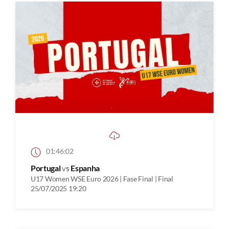
01:46:02
Portugal
vs
Espanha
U17 Women WSE Euro 2026 | Fase Final | Final
25/07/2025 19:20