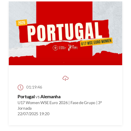
01:19:46
Portugal
vs
Alemanha
U17 Women WSE Euro 2026 | Fase de Grupo | 3ª
Jornada
22/07/2025 19:20