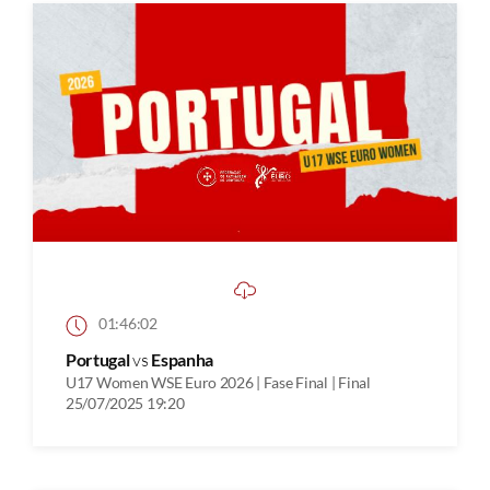
01:46:02
Portugal
vs
Espanha
U17 Women WSE Euro 2026 | Fase Final | Final
25/07/2025 19:20