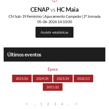
CENAP
vs
HC Maia
CN Sub-19 Feminino | Apuramento Campeão | 2ª Jornada
05-06-2026 14:10:00
Assistir estatísticas
Últimos eventos
Época
2025/26
2024/25
2023/24
2022/23
2021/22
...
...
1
2
3
4