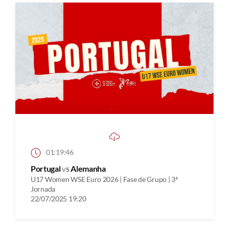
01:19:46
Portugal
vs
Alemanha
U17 Women WSE Euro 2026 | Fase de Grupo | 3ª
Jornada
22/07/2025 19:20