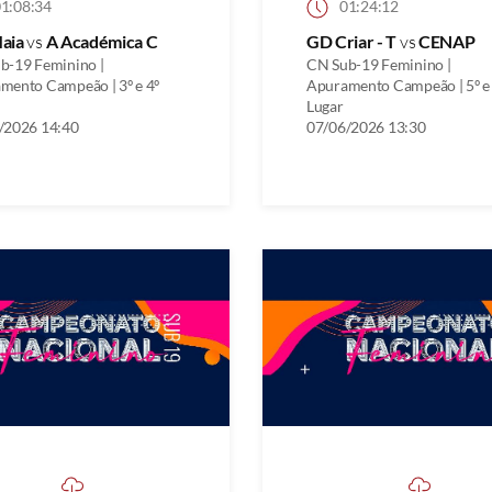
1:08:34
01:24:12
aia
vs
A Académica C
GD Criar - T
vs
CENAP
b-19 Feminino |
CN Sub-19 Feminino |
mento Campeão | 3º e 4º
Apuramento Campeão | 5º e
Lugar
/2026 14:40
07/06/2026 13:30