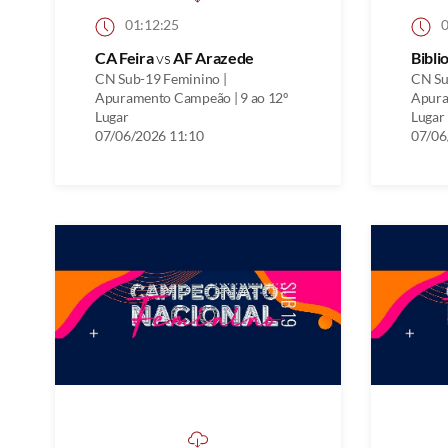
01:12:25
0
CA Feira
vs
AF Arazede
Bibli
CN Sub-19 Feminino |
CN Su
Apuramento Campeão | 9 ao 12º
Apura
Lugar
Lugar
07/06/2026 11:10
07/06