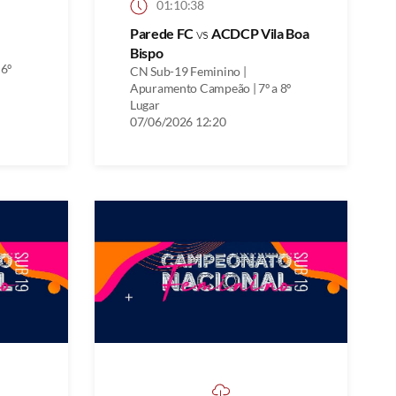
01:10:38
Parede FC
vs
ACDCP Vila Boa
Bispo
 6º
CN Sub-19 Feminino |
Apuramento Campeão | 7º a 8º
Lugar
07/06/2026 12:20