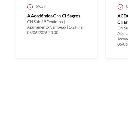
59:57
0
A Académica C
vs
CI Sagres
ACDC
CN Sub-19 Feminino |
Criar
Apuramento Campeão | 1/2 Final
CN Su
05/06/2026 20:00
Apura
Jorna
05/06