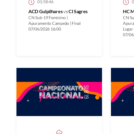
01:58:46
0
ACD Gulpilhares
vs
CI Sagres
HC M
CN Sub-19 Feminino |
CN Su
Apuramento Campeão | Final
Apura
07/06/2026 16:00
Lugar
07/06