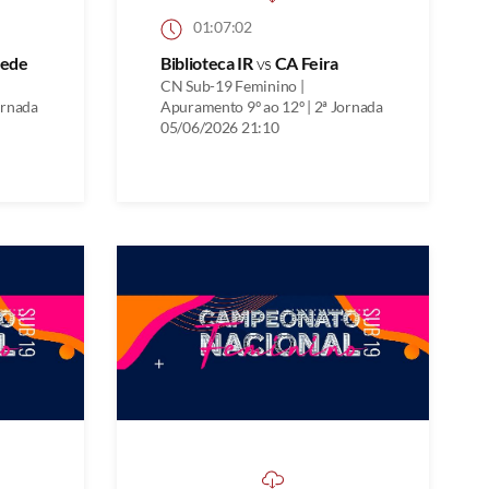
01:07:02
zede
Biblioteca IR
vs
CA Feira
CN Sub-19 Feminino |
ornada
Apuramento 9º ao 12º | 2ª Jornada
05/06/2026 21:10