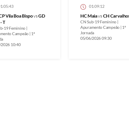
1:05:43
01:09:12
P Vila Boa Bispo
vs
GD
HC Maia
vs
CH Carvalho
 - T
CN Sub-19 Feminino |
Apuramento Campeão | 1ª
b-19 Feminino |
Jornada
mento Campeão | 1ª
05/06/2026 09:30
da
/2026 10:40