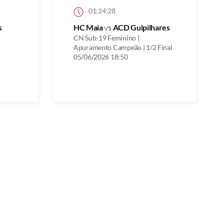
01:24:28
s
HC Maia
vs
ACD Gulpilhares
CN Sub-19 Feminino |
Apuramento Campeão | 1/2 Final
05/06/2026 18:50