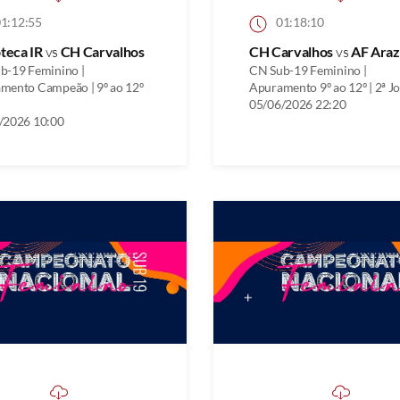
1:12:55
01:18:10
oteca IR
vs
CH Carvalhos
CH Carvalhos
vs
AF Ara
b-19 Feminino |
CN Sub-19 Feminino |
mento Campeão | 9º ao 12º
Apuramento 9º ao 12º | 2ª J
05/06/2026 22:20
/2026 10:00