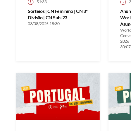
51:33
3
Sorteios | CN Feminino | CN 3ª
Anún
Divisão | CN Sub-23
Worl
03/08/2025 18:30
Asunc
World
Convo
2026
30/07