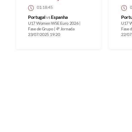
01:18:45
0
Portugal
vs
Espanha
Port
U17 Women WSE Euro 2026 |
U17 W
Fase de Grupo | 4ª Jornada
Fase d
23/07/2025 19:20
22/07