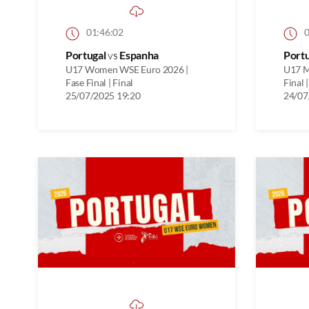
01:46:02
0
Portugal
vs
Espanha
Port
U17 Women WSE Euro 2026 |
U17 M
Fase Final | Final
Final 
25/07/2025 19:20
24/07