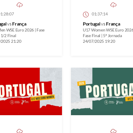
1:28:07
01:37:14
ugal
vs
França
Portugal
vs
França
en WSE Euro 2026 | Fase
U17 Women WSE Euro 2026
| 1/2 Final
Fase Final | 5ª Jornada
/2025 21:20
24/07/2025 19:20