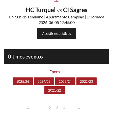
HC Turquel
vs
CI Sagres
CN Sub-15 Feminino | Apuramento Campeão | 1ª Jornada
2026-06-05 17:45:00
Assistir estatísticas
Últimos eventos
Época
2025/26
2024/25
2023/24
2022/23
2021/22
...
...
1
2
3
4