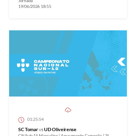
Jornada
19/06/2026 18:55
01:25:54
SC Tomar
vs
UD Oliveirense
CN Sub-15 Masculino | Apuramento Campeão | 2ª