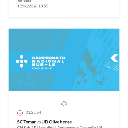
Jornada
19/06/2026 18:55
01:25:54
SC Tomar
vs
UD Oliveirense
CN Sub-15 Masculino | Apuramento Campeão | 2ª