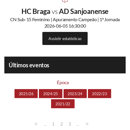
HC Braga
vs
AD Sanjoanense
CN Sub-15 Feminino | Apuramento Campeão | 1ª Jornada
2026-06-05 16:30:00
Assistir estatísticas
Últimos eventos
Época
2025/26
2024/25
2023/24
2022/23
2021/22
...
...
1
2
3