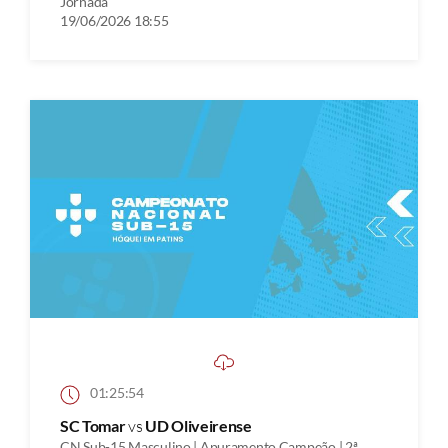
Jornada
19/06/2026 18:55
01:25:54
SC Tomar
vs
UD Oliveirense
CN Sub-15 Masculino | Apuramento Campeão | 2ª