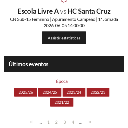
Escola Livre A
vs
HC Santa Cruz
CN Sub-15 Feminino | Apuramento Campeão | 1ª Jornada
2026-06-05 14:00:00
Assistir estatísticas
Últimos eventos
Época
2025/26
2024/25
2023/24
2022/23
2021/22
...
...
1
2
3
4